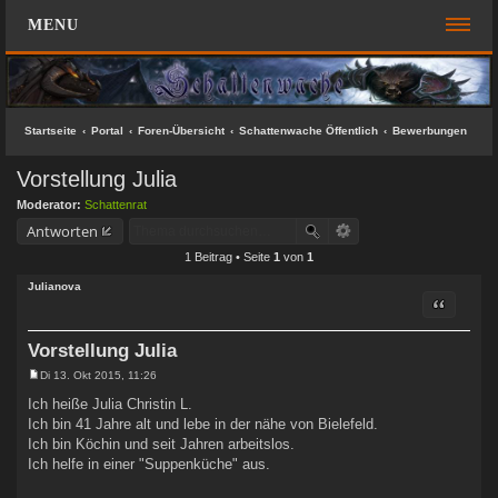
MENU
FOREN-ÜBERSICHT
SCHNELLZUGRIFF
Startseite
Portal
Foren-Übersicht
Schattenwache Öffentlich
Bewerbungen
Unbeantwortete Themen
Vorstellung Julia
Aktive Themen
Moderator:
Schattenrat
Suche
Antworten
1 Beitrag • Seite
1
von
1
Das Team
Julianova
Zitat
FAQ
ANMELDEN
Vorstellung Julia
Di 13. Okt 2015, 11:26
B
REGISTRIEREN
e
Ich heiße Julia Christin L.
i
Ich bin 41 Jahre alt und lebe in der nähe von Bielefeld.
t
KONTAKT
r
Ich bin Köchin und seit Jahren arbeitslos.
a
Ich helfe in einer "Suppenküche" aus.
g
SUCHE