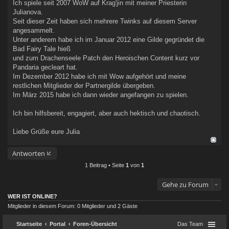
Ich spiele seit 2007 WoW auf Krag'jin mit meiner Priesterin
Julianova.
Seit dieser Zeit haben sich mehrere Twinks auf diesem Server
angesammelt.
Unter anderem habe ich im Januar 2012 eine Gilde gegründet die
Bad Fairy Tale hieß
und zum Drachenseele Patch den Heroischen Content kurz vor
Pandaria gecleart hat.
Im Dezember 2012 habe ich mit Wow aufgehört und meine
restlichen Mitglieder der Partnergilde übergeben.
Im März 2015 habe ich dann wieder angefangen zu spielen.
Ich bin hilfsbereit, engagiert, aber auch hektisch und chaotisch.
Liebe Grüße eure Julia
Antworten
1 Beitrag • Seite
1
von
1
Gehe zu Forum
WER IST ONLINE?
Mitglieder in diesem Forum: 0 Mitglieder und 2 Gäste
Startseite
Portal
Foren-Übersicht
Das Team