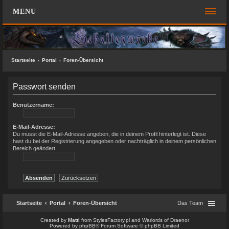
MENU
FOREN-ÜBERSICHT
SCHNELLZUGRIFF
Startseite
Portal
Foren-Übersicht
Unbeantwortete Themen
Passwort senden
Aktive Themen
Suche
Benutzername:
Das Team
E-Mail-Adresse:
Du musst die E-Mail-Adresse angeben, die in deinem Profil hinterlegt ist. Diese
FAQ
hast du bei der Registrierung angegeben oder nachträglich in deinem persönlichen
Bereich geändert.
ANMELDEN
REGISTRIEREN
KONTAKT
Startseite
Portal
Foren-Übersicht
Das Team
SUCHE
Created by
Matti
from
StylesFactory.pl
and
Warlords of Draenor
Powered by
phpBB
® Forum Software © phpBB Limited