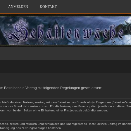
ANMELDEN
KONTAKT
dem Betreiber ein Vertrag mit folgenden Regelungen geschlossen:
schließt du einen Nutzungsvertrag mit dem Betreiber des Boards ab (im Folgenden „Betreiber“) 
t du das Board nicht weiter nutzen. Für die Nutzung des Boards gelten jeweils die an dieser Ste
ann von beiden Seiten ohne Einhaltung einer Frist jederzeit gekündigt werden.
infaches, zeitlich und räumlich unbeschränktes und unentgeltliches Recht, deinen Beitrag im Rah
h Kündigung des Nutzungsvertrages bestehen.