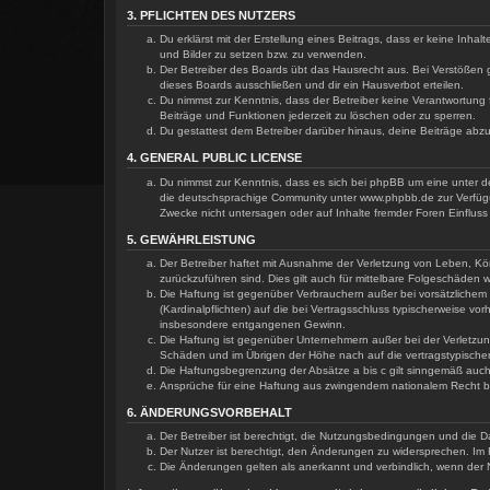
3. PFLICHTEN DES NUTZERS
Du erklärst mit der Erstellung eines Beitrags, dass er keine Inha
und Bilder zu setzen bzw. zu verwenden.
Der Betreiber des Boards übt das Hausrecht aus. Bei Verstößen
dieses Boards ausschließen und dir ein Hausverbot erteilen.
Du nimmst zur Kenntnis, dass der Betreiber keine Verantwortung f
Beiträge und Funktionen jederzeit zu löschen oder zu sperren.
Du gestattest dem Betreiber darüber hinaus, deine Beiträge abz
4. GENERAL PUBLIC LICENSE
Du nimmst zur Kenntnis, dass es sich bei phpBB um eine unter de
die deutschsprachige Community unter www.phpbb.de zur Verfügun
Zwecke nicht untersagen oder auf Inhalte fremder Foren Einflus
5. GEWÄHRLEISTUNG
Der Betreiber haftet mit Ausnahme der Verletzung von Leben, Körp
zurückzuführen sind. Dies gilt auch für mittelbare Folgeschäde
Die Haftung ist gegenüber Verbrauchern außer bei vorsätzlichem
(Kardinalpflichten) auf die bei Vertragsschluss typischerweise 
insbesondere entgangenen Gewinn.
Die Haftung ist gegenüber Unternehmern außer bei der Verletzun
Schäden und im Übrigen der Höhe nach auf die vertragstypische
Die Haftungsbegrenzung der Absätze a bis c gilt sinngemäß auch 
Ansprüche für eine Haftung aus zwingendem nationalem Recht bl
6. ÄNDERUNGSVORBEHALT
Der Betreiber ist berechtigt, die Nutzungsbedingungen und die Da
Der Nutzer ist berechtigt, den Änderungen zu widersprechen. Im 
Die Änderungen gelten als anerkannt und verbindlich, wenn der