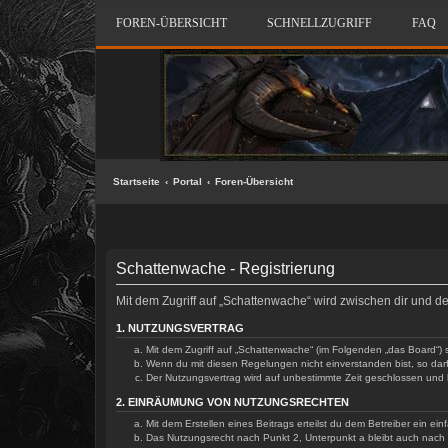
FOREN-ÜBERSICHT
SCHNELLZUGRIFF
FAQ
Startseite
Portal
Foren-Übersicht
Schattenwache - Registrierung
Mit dem Zugriff auf „Schattenwache“ wird zwischen dir und 
1. NUTZUNGSVERTRAG
Mit dem Zugriff auf „Schattenwache“ (im Folgenden „das Board“) 
Wenn du mit diesen Regelungen nicht einverstanden bist, so darfs
Der Nutzungsvertrag wird auf unbestimmte Zeit geschlossen und k
2. EINRÄUMUNG VON NUTZUNGSRECHTEN
Mit dem Erstellen eines Beitrags erteilst du dem Betreiber ein e
Das Nutzungsrecht nach Punkt 2, Unterpunkt a bleibt auch nac