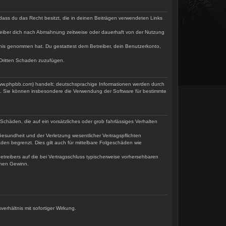
, dass du das Recht besitzt, die in deinen Beiträgen verwendeten Links
reiber dich nach Abmahnung zeitweise oder dauerhaft von der Nutzung
nntnis genommen hat. Du gestattest dem Betreiber, dein Benutzerkonto,
 Dritten Schaden zuzufügen.
www.phpbb.com) handelt; deutschsprachige Informationen werden durch
rd. Sie können insbesondere die Verwendung der Software für bestimmte
Schäden, die auf ein vorsätzliches oder grob fahrlässiges Verhalten
esundheit und der Verletzung wesentlicher Vertragspflichten
den begrenzt. Dies gilt auch für mittelbare Folgeschäden wie
treibers auf die bei Vertragsschluss typischerweise vorhersehbaren
enen Gewinn.
rhältnis mit sofortiger Wirkung.