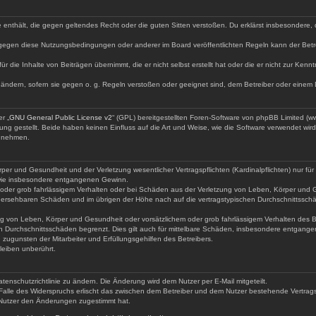
lte enthält, die gegen geltendes Recht oder die guten Sitten verstoßen. Du erklärst insbesondere
 gegen diese Nutzungsbedingungen oder anderer im Board veröffentlichten Regeln kann der Bet
ür die Inhalte von Beiträgen übernimmt, die er nicht selbst erstellt hat oder die er nicht zur Ke
uändern, sofern sie gegen o. g. Regeln verstoßen oder geeignet sind, dem Betreiber oder einem
r „
GNU General Public License v2
“ (GPL) bereitgestellten Foren-Software von phpBB Limited (
g gestellt. Beide haben keinen Einfluss auf die Art und Weise, wie die Software verwendet wi
s nehmen.
er und Gesundheit und der Verletzung wesentlicher Vertragspflichten (Kardinalpflichten) nur für 
n wie insbesondere entgangenen Gewinn.
 oder grob fahrlässigem Verhalten oder bei Schäden aus der Verletzung von Leben, Körper und G
vorhersehbaren Schäden und im übrigen der Höhe nach auf die vertragstypischen Durchschnittsschä
g von Leben, Körper und Gesundheit oder vorsätzlichem oder grob fahrlässigem Verhalten des Be
n Durchschnittsschäden begrenzt. Dies gilt auch für mittelbare Schäden, insbesondere entgang
zugunsten der Mitarbeiter und Erfüllungsgehilfen des Betreibers.
eiben unberührt.
tenschutzrichtlinie zu ändern. Die Änderung wird dem Nutzer per E-Mail mitgeteilt.
Falle des Widerspruchs erlischt das zwischen dem Betreiber und dem Nutzer bestehende Vertragsve
 Nutzer den Änderungen zugestimmt hat.