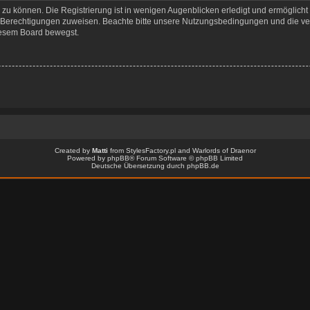
zu können. Die Registrierung ist in wenigen Augenblicken erledigt und ermöglicht 
e Berechtigungen zuweisen. Beachte bitte unsere Nutzungsbedingungen und die ver
iesem Board bewegst.
Created by
Matti
from
StylesFactory.pl
and
Warlords of Draenor
Powered by
phpBB
® Forum Software © phpBB Limited
Deutsche Übersetzung durch
phpBB.de