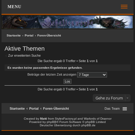
MENU
FOREN-ÜBERSICHT
SCHNELLZUGRIFF
Startseite
Portal
Foren-Übersicht
Unbeantwortete Themen
Aktive Themen
Aktive Themen
Zur erweiterten Suche
Suche
Die Suche ergab 0 Treffer • Seite
1
von
1
Es wurden keine passenden Ergebnisse gefunden.
Das Team
Beiträge der letzten Zeit anzeigen
FAQ
Die Suche ergab 0 Treffer • Seite
1
von
1
ANMELDEN
Gehe zu Forum
REGISTRIEREN
Startseite
Portal
Foren-Übersicht
Das Team
KONTAKT
Created by
Matti
from
StylesFactory.pl
and
Warlords of Draenor
Powered by
phpBB
® Forum Software © phpBB Limited
Deutsche Übersetzung durch
phpBB.de
SUCHE