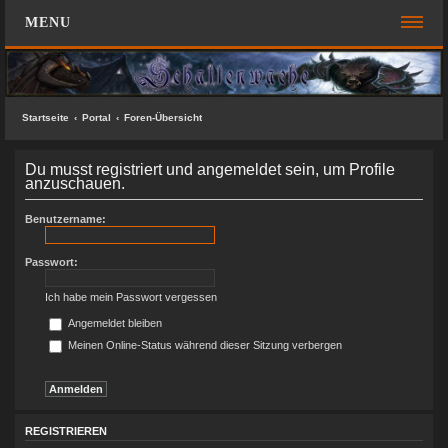
MENU
FOREN-ÜBERSICHT
SCHNELLZUGRIFF
Startseite
Portal
Foren-Übersicht
Unbeantwortete Themen
Du musst registriert und angemeldet sein, um Profile
Aktive Themen
anzuschauen.
Suche
Benutzername:
Das Team
Passwort:
FAQ
Ich habe mein Passwort vergessen
ANMELDEN
Angemeldet bleiben
Meinen Online-Status während dieser Sitzung verbergen
REGISTRIEREN
KONTAKT
SUCHE
REGISTRIEREN