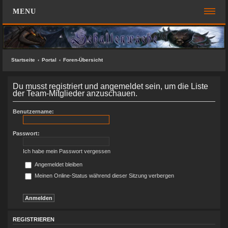
MENU
FOREN-ÜBERSICHT
SCHNELLZUGRIFF
Startseite
Portal
Foren-Übersicht
Unbeantwortete Themen
Du musst registriert und angemeldet sein, um die Liste
Aktive Themen
der Team-Mitglieder anzuschauen.
Suche
Benutzername:
Das Team
Passwort:
FAQ
Ich habe mein Passwort vergessen
ANMELDEN
Angemeldet bleiben
Meinen Online-Status während dieser Sitzung verbergen
REGISTRIEREN
KONTAKT
SUCHE
REGISTRIEREN