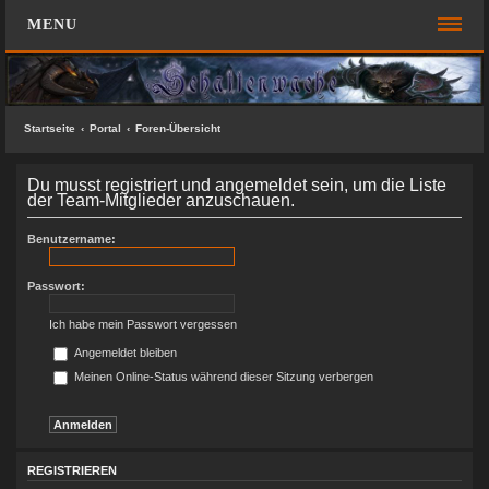
MENU
FOREN-ÜBERSICHT
SCHNELLZUGRIFF
Startseite
Portal
Foren-Übersicht
Unbeantwortete Themen
Du musst registriert und angemeldet sein, um die Liste
Aktive Themen
der Team-Mitglieder anzuschauen.
Suche
Benutzername:
Das Team
Passwort:
FAQ
Ich habe mein Passwort vergessen
ANMELDEN
Angemeldet bleiben
Meinen Online-Status während dieser Sitzung verbergen
REGISTRIEREN
KONTAKT
SUCHE
REGISTRIEREN