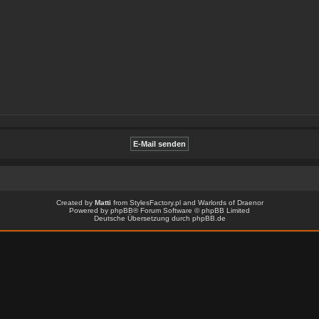
Created by
Matti
from
StylesFactory.pl
and
Warlords of Draenor
Powered by
phpBB
® Forum Software © phpBB Limited
Deutsche Übersetzung durch
phpBB.de