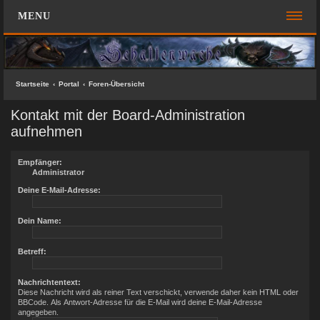
MENU
FOREN-ÜBERSICHT
SCHNELLZUGRIFF
Startseite
Portal
Foren-Übersicht
Unbeantwortete Themen
Kontakt mit der Board-Administration
Aktive Themen
aufnehmen
Suche
Empfänger:
Das Team
Administrator
Deine E-Mail-Adresse:
FAQ
Dein Name:
ANMELDEN
REGISTRIEREN
Betreff:
KONTAKT
Nachrichtentext:
Diese Nachricht wird als reiner Text verschickt, verwende daher kein HTML oder
BBCode. Als Antwort-Adresse für die E-Mail wird deine E-Mail-Adresse
SUCHE
angegeben.