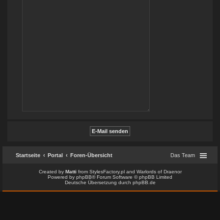
Startseite
Portal
Foren-Übersicht
Das Team
Created by
Matti
from
StylesFactory.pl
and
Warlords of Draenor
Powered by
phpBB
® Forum Software © phpBB Limited
Deutsche Übersetzung durch
phpBB.de