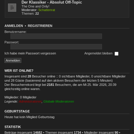
Der Klassiker - Absolut Off-Topic
The One and Only!
Moderator:
Schattenrat
Themen:
22
ANMELDEN
•
REGISTRIEREN
Benutzername:
Passwort:
Ich habe mein Passwort vergessen
Angemeldet bleiben
WER IST ONLINE?
Insgesamt sind
28
Besucher online :: 0 sichtbare Mitglieder, 0 unsichtbare Mitglieder
und 28 Gäste (basierend auf den aktiven Besuchern der letzten 5 Minuten)
Der Besucherrekord liegt bei
2181
Besuchern, die am Mi 25. Mär 2026, 20:39
gleichzeitig online waren.
Mitglieder: 0 Mitglieder
Legende:
Administratoren
,
Globale Moderatoren
GEBURTSTAGE
Heute hat kein Mitglied Geburtstag
STATISTIK
Beiträge insgesamt
14682
• Themen insgesamt
1734
• Mitglieder insgesamt
90
•