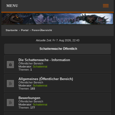
MENU
FOREN-ÜBERSICHT
SCHNELLZUGRIFF
Startseite
Portal
Foren-Übersicht
Unbeantwortete Themen
Aktuelle Zeit: Fr 7. Aug 2026, 22:43
Aktive Themen
Schattenwache Öffentlich
Suche
Die Schattenwache - Information
Das Team
Öffentlicher Bereich
Moderator:
Schattenrat
FAQ
Themen:
1
Allgemeines (Öffentlicher Bereich)
ANMELDEN
Öffentlicher Bereich
Moderator:
Schattenrat
Themen:
193
REGISTRIEREN
Bewerbungen
KONTAKT
Öffentlicher Bereich
Moderator:
Schattenrat
Themen:
177
SUCHE