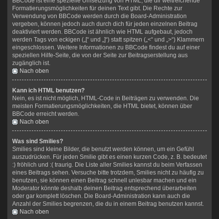
BBCode ist eine spezielle Umsetzung von HTML, die dir weitreichende
Formatierungsmöglichkeiten für deinen Text gibt. Die Rechte zur
Verwendung von BBCode werden durch die Board-Administration
vergeben, können jedoch auch durch dich für jeden einzelnen Beitrag
deaktiviert werden. BBCode ist ähnlich wie HTML aufgebaut, jedoch
werden Tags von eckigen („[“ und „]“) statt spitzen („<“ und „>“) Klammern
eingeschlossen. Weitere Informationen zu BBCode findest du auf einer
speziellen Hilfe-Seite, die von der Seite zur Beitragserstellung aus
zugänglich ist.
Nach oben
Kann ich HTML benutzen?
Nein, es ist nicht möglich, HTML-Code in Beiträgen zu verwenden. Die
meisten Formatierungsmöglichkeiten, die HTML bietet, können über
BBCode erreicht werden.
Nach oben
Was sind Smilies?
Smilies sind kleine Bilder, die benutzt werden können, um ein Gefühl
auszudrücken. Für jeden Smilie gibt es einen kurzen Code, z. B. bedeutet
:) fröhlich und :( traurig. Die Liste aller Smilies kannst du beim Verfassen
eines Beitrags sehen. Versuche bitte trotzdem, Smilies nicht zu häufig zu
benutzen, sie können einen Beitrag schnell unlesbar machen und ein
Moderator könnte deshalb deinen Beitrag entsprechend überarbeiten
oder gar komplett löschen. Die Board-Administration kann auch die
Anzahl der Smilies begrenzen, die du in einem Beitrag benutzen kannst.
Nach oben