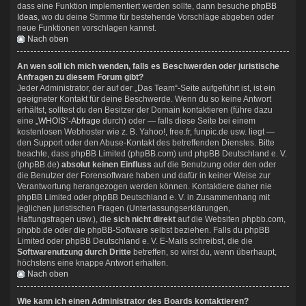
dass eine Funktion implementiert werden sollte, dann besuche
phpBB
Ideas
, wo du deine Stimme für bestehende Vorschläge abgeben oder
neue Funktionen vorschlagen kannst.
Nach oben
An wen soll ich mich wenden, falls es Beschwerden oder juristische
Anfragen zu diesem Forum gibt?
Jeder Administrator, der auf der „Das Team“-Seite aufgeführt ist, ist ein
geeigneter Kontakt für deine Beschwerde. Wenn du so keine Antwort
erhältst, solltest du den Besitzer der Domain kontaktieren (führe dazu
eine
„WHOIS“-Abfrage
durch) oder — falls diese Seite bei einem
kostenlosen Webhoster wie z. B. Yahoo!, free.fr, funpic.de usw. liegt —
den Support oder den Abuse-Kontakt des betreffenden Dienstes. Bitte
beachte, dass phpBB Limited (phpBB.com) und phpBB Deutschland e. V.
(phpBB.de)
absolut keinen Einfluss
auf die Benutzung oder den oder
die Benutzer der Forensoftware haben und dafür in keiner Weise zur
Verantwortung herangezogen werden können. Kontaktiere daher nie
phpBB Limited oder phpBB Deutschland e. V. in Zusammenhang mit
jeglichen juristischen Fragen (Unterlassungserklärungen,
Haftungsfragen usw.), die
sich nicht direkt
auf die Websiten phpbb.com,
phpbb.de oder die phpBB-Software selbst beziehen. Falls du phpBB
Limited oder phpBB Deutschland e. V. E-Mails schreibst, die die
Softwarenutzung durch Dritte
betreffen, so wirst du, wenn überhaupt,
höchstens eine knappe Antwort erhalten.
Nach oben
Wie kann ich einen Administrator des Boards kontaktieren?