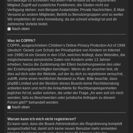
um Beiträge zu schreiben. Auf jeden Fall erhältst du als registriertes
Mitglied Zugriff auf zusätzliche Funktionen, die Gästen nicht zur
Verfügung stehen: zum Beispiel Avatarbilder, Private Nachrichten, E-Mail-
Versand an andere Mitglieder, Beitritt zu Benutzergruppen und so weiter.
Wir empfehlen dir eine Anmeldung, da sie schnell erledigt ist und dir
zahlreiche Vorteile bietet.
Nach oben
Was ist COPPA?
COPPA, ausgeschrieben Children’s Online Privacy Protection Act of 1998
(deutsch: Gesetz zum Schutz der Privatsphäre von Kindern im Internet
von 1998) ist ein Gesetz in den USA, welches festlegt, dass Websites, die
möglicherweise persönliche Daten von Kindern unter 13 Jahren
erheben, hierzu die Zustimmung der Eltern beziehungsweise des oder
der Erziehungsberechtigten benötigen. Wenn du dir unsicher bist, ob
dies auf dich oder die Website, auf der du dich zu registrieren versuchst,
zutrifft, ziehe einen rechtlichen Beistand zu Rate. Bitte beachte, dass
phpBB Limited und der Besitzer dieses Boards keine Rechtsberatung
anbieten kann und nicht die Anlaufstelle für Rechtsangelegenheiten
jeglicher Art ist; außer solchen, die unter der Frage „An wen soll ich mich
wenden, falls es Beschwerden oder juristische Anfragen zu diesem
Forum gibt?“ behandelt werden.
Nach oben
Warum kann ich mich nicht registrieren?
Es kann sein, dass die Board-Administration die Registrierung komplett
ausgeschaltet hat, damit sich keine neuen Benutzer mehr anmelden