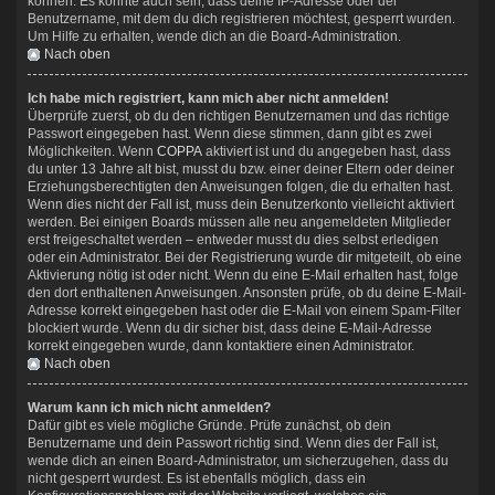
können. Es könnte auch sein, dass deine IP-Adresse oder der
Benutzername, mit dem du dich registrieren möchtest, gesperrt wurden.
Um Hilfe zu erhalten, wende dich an die Board-Administration.
Nach oben
Ich habe mich registriert, kann mich aber nicht anmelden!
Überprüfe zuerst, ob du den richtigen Benutzernamen und das richtige
Passwort eingegeben hast. Wenn diese stimmen, dann gibt es zwei
Möglichkeiten. Wenn
COPPA
aktiviert ist und du angegeben hast, dass
du unter 13 Jahre alt bist, musst du bzw. einer deiner Eltern oder deiner
Erziehungsberechtigten den Anweisungen folgen, die du erhalten hast.
Wenn dies nicht der Fall ist, muss dein Benutzerkonto vielleicht aktiviert
werden. Bei einigen Boards müssen alle neu angemeldeten Mitglieder
erst freigeschaltet werden – entweder musst du dies selbst erledigen
oder ein Administrator. Bei der Registrierung wurde dir mitgeteilt, ob eine
Aktivierung nötig ist oder nicht. Wenn du eine E-Mail erhalten hast, folge
den dort enthaltenen Anweisungen. Ansonsten prüfe, ob du deine E-Mail-
Adresse korrekt eingegeben hast oder die E-Mail von einem Spam-Filter
blockiert wurde. Wenn du dir sicher bist, dass deine E-Mail-Adresse
korrekt eingegeben wurde, dann kontaktiere einen Administrator.
Nach oben
Warum kann ich mich nicht anmelden?
Dafür gibt es viele mögliche Gründe. Prüfe zunächst, ob dein
Benutzername und dein Passwort richtig sind. Wenn dies der Fall ist,
wende dich an einen Board-Administrator, um sicherzugehen, dass du
nicht gesperrt wurdest. Es ist ebenfalls möglich, dass ein