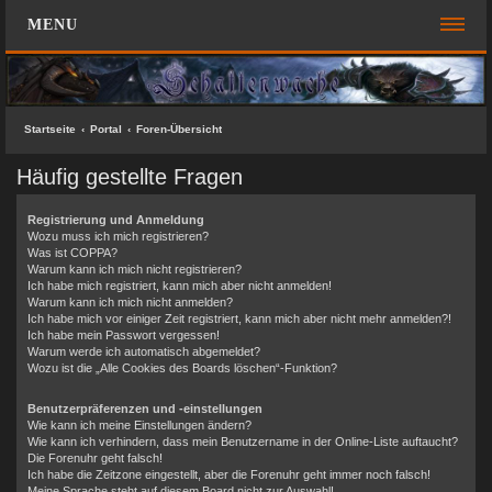
MENU
FOREN-ÜBERSICHT
SCHNELLZUGRIFF
Startseite
Portal
Foren-Übersicht
Unbeantwortete Themen
Häufig gestellte Fragen
Aktive Themen
Registrierung und Anmeldung
Suche
Wozu muss ich mich registrieren?
Was ist COPPA?
Das Team
Warum kann ich mich nicht registrieren?
Ich habe mich registriert, kann mich aber nicht anmelden!
FAQ
Warum kann ich mich nicht anmelden?
Ich habe mich vor einiger Zeit registriert, kann mich aber nicht mehr anmelden?!
Ich habe mein Passwort vergessen!
ANMELDEN
Warum werde ich automatisch abgemeldet?
Wozu ist die „Alle Cookies des Boards löschen“-Funktion?
REGISTRIEREN
Benutzerpräferenzen und -einstellungen
Wie kann ich meine Einstellungen ändern?
KONTAKT
Wie kann ich verhindern, dass mein Benutzername in der Online-Liste auftaucht?
Die Forenuhr geht falsch!
SUCHE
Ich habe die Zeitzone eingestellt, aber die Forenuhr geht immer noch falsch!
Meine Sprache steht auf diesem Board nicht zur Auswahl!