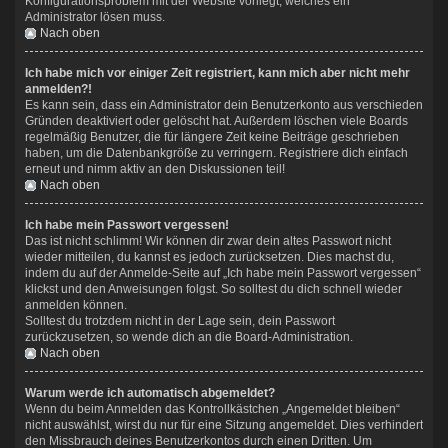
Konfigurationsproblem mit der Website vorliegt, welches ein
Administrator lösen muss.
Nach oben
Ich habe mich vor einiger Zeit registriert, kann mich aber nicht mehr
anmelden?!
Es kann sein, dass ein Administrator dein Benutzerkonto aus verschieden
Gründen deaktiviert oder gelöscht hat. Außerdem löschen viele Boards
regelmäßig Benutzer, die für längere Zeit keine Beiträge geschrieben
haben, um die Datenbankgröße zu verringern. Registriere dich einfach
erneut und nimm aktiv an den Diskussionen teil!
Nach oben
Ich habe mein Passwort vergessen!
Das ist nicht schlimm! Wir können dir zwar dein altes Passwort nicht
wieder mitteilen, du kannst es jedoch zurücksetzen. Dies machst du,
indem du auf der Anmelde-Seite auf „Ich habe mein Passwort vergessen“
klickst und den Anweisungen folgst. So solltest du dich schnell wieder
anmelden können.
Solltest du trotzdem nicht in der Lage sein, dein Passwort
zurückzusetzen, so wende dich an die Board-Administration.
Nach oben
Warum werde ich automatisch abgemeldet?
Wenn du beim Anmelden das Kontrollkästchen „Angemeldet bleiben“
nicht auswählst, wirst du nur für eine Sitzung angemeldet. Dies verhindert
den Missbrauch deines Benutzerkontos durch einen Dritten. Um