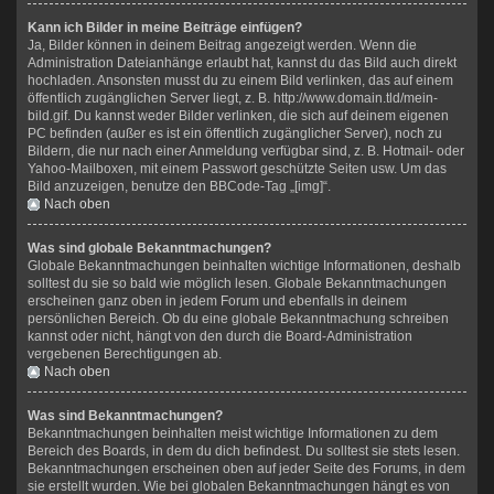
Kann ich Bilder in meine Beiträge einfügen?
Ja, Bilder können in deinem Beitrag angezeigt werden. Wenn die
Administration Dateianhänge erlaubt hat, kannst du das Bild auch direkt
hochladen. Ansonsten musst du zu einem Bild verlinken, das auf einem
öffentlich zugänglichen Server liegt, z. B. http://www.domain.tld/mein-
bild.gif. Du kannst weder Bilder verlinken, die sich auf deinem eigenen
PC befinden (außer es ist ein öffentlich zugänglicher Server), noch zu
Bildern, die nur nach einer Anmeldung verfügbar sind, z. B. Hotmail- oder
Yahoo-Mailboxen, mit einem Passwort geschützte Seiten usw. Um das
Bild anzuzeigen, benutze den BBCode-Tag „[img]“.
Nach oben
Was sind globale Bekanntmachungen?
Globale Bekanntmachungen beinhalten wichtige Informationen, deshalb
solltest du sie so bald wie möglich lesen. Globale Bekanntmachungen
erscheinen ganz oben in jedem Forum und ebenfalls in deinem
persönlichen Bereich. Ob du eine globale Bekanntmachung schreiben
kannst oder nicht, hängt von den durch die Board-Administration
vergebenen Berechtigungen ab.
Nach oben
Was sind Bekanntmachungen?
Bekanntmachungen beinhalten meist wichtige Informationen zu dem
Bereich des Boards, in dem du dich befindest. Du solltest sie stets lesen.
Bekanntmachungen erscheinen oben auf jeder Seite des Forums, in dem
sie erstellt wurden. Wie bei globalen Bekanntmachungen hängt es von