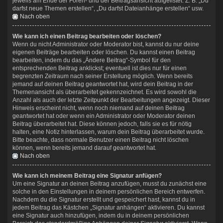
jeweils am Ende der Foren- und der Beitragsansicht aufgelistet. Z. B. „Du
darfst neue Themen erstellen“, „Du darfst Dateianhänge erstellen“ usw.
Nach oben
Wie kann ich einen Beitrag bearbeiten oder löschen?
Wenn du nicht Administrator oder Moderator bist, kannst du nur deine
eigenen Beiträge bearbeiten oder löschen. Du kannst einen Beitrag
bearbeiten, indem du das „Ändere Beitrag“-Symbol für den
entsprechenden Beitrag anklickst; eventuell ist dies nur für einen
begrenzten Zeitraum nach seiner Erstellung möglich. Wenn bereits
jemand auf deinen Beitrag geantwortet hat, wird dein Beitrag in der
Themenansicht als überarbeitet gekennzeichnet. Es wird sowohl die
Anzahl als auch der letzte Zeitpunkt der Bearbeitungen angezeigt. Dieser
Hinweis erscheint nicht, wenn noch niemand auf deinen Beitrag
geantwortet hat oder wenn ein Administrator oder Moderator deinen
Beitrag überarbeitet hat. Diese können jedoch, falls sie es für nötig
halten, eine Notiz hinterlassen, warum dein Beitrag überarbeitet wurde.
Bitte beachte, dass normale Benutzer einen Beitrag nicht löschen
können, wenn bereits jemand darauf geantwortet hat.
Nach oben
Wie kann ich meinem Beitrag eine Signatur anfügen?
Um eine Signatur an deinen Beitrag anzufügen, musst du zunächst eine
solche in den Einstellungen in deinem persönlichen Bereich entwerfen.
Nachdem du die Signatur erstellt und gespeichert hast, kannst du in
jedem Beitrag das Kästchen „Signatur anhängen“ aktivieren. Du kannst
eine Signatur auch hinzufügen, indem du in deinem persönlichen