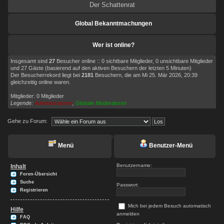
Der Schattenrat
Global Bekanntmachungen
Wer ist online?
Insgesamt sind
27
Besucher online :: 0 sichtbare Mitglieder, 0 unsichtbare Mitglieder
und 27 Gäste (basierend auf den aktiven Besuchern der letzten 5 Minuten)
Der Besucherrekord liegt bei
2181
Besuchern, die am Mi 25. Mär 2026, 20:39
gleichzeitig online waren.
Mitglieder: 0 Mitglieder
Legende:
Administratoren
,
Globale Moderatoren
Gehe zu Forum:
Powered by
Board3 Portal
© 2009 - 2015 Board3 Group
Menü
Benutzer-Menü
Benutzername:
Inhalt
Foren-Übersicht
Suche
Passwort:
Registrieren
Mich bei jedem Besuch automatisch
Hilfe
anmelden
FAQ