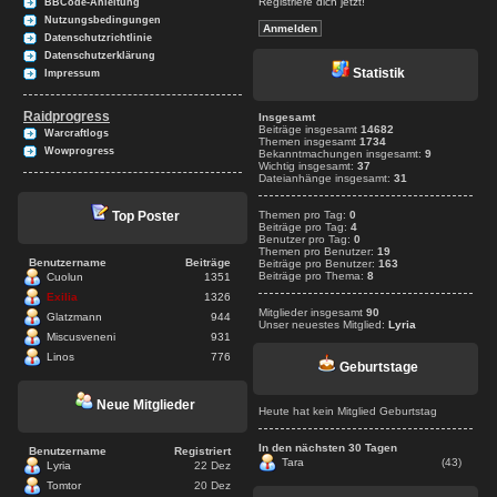
Registriere dich jetzt!
BBCode-Anleitung
Nutzungsbedingungen
Datenschutzrichtlinie
Datenschutzerklärung
Statistik
Impressum
Raidprogress
Insgesamt
Beiträge insgesamt
14682
Warcraftlogs
Themen insgesamt
1734
Wowprogress
Bekanntmachungen insgesamt:
9
Wichtig insgesamt:
37
Dateianhänge insgesamt:
31
Top Poster
Themen pro Tag:
0
Beiträge pro Tag:
4
Benutzer pro Tag:
0
Themen pro Benutzer:
19
Benutzername
Beiträge
Beiträge pro Benutzer:
163
Beiträge pro Thema:
8
Cuolun
1351
Exilia
1326
Mitglieder insgesamt
90
Glatzmann
944
Unser neuestes Mitglied:
Lyria
Miscusveneni
931
Linos
776
Geburtstage
Neue Mitglieder
Heute hat kein Mitglied Geburtstag
In den nächsten 30 Tagen
Benutzername
Registriert
Tara
(43)
Lyria
22 Dez
Tomtor
20 Dez