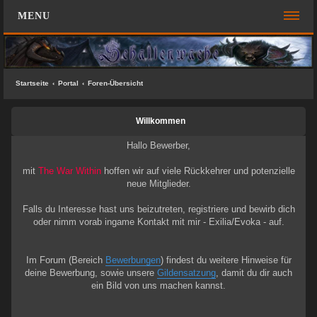
MENU
FOREN-ÜBERSICHT
SCHNELLZUGRIFF
Startseite
Portal
Foren-Übersicht
Unbeantwortete Themen
Willkommen
Aktive Themen
Suche
Hallo Bewerber,
Das Team
mit
The War Within
hoffen wir auf viele Rückkehrer und potenzielle
neue Mitglieder.
FAQ
Falls du Interesse hast uns beizutreten, registriere und bewirb dich
ANMELDEN
oder nimm vorab ingame Kontakt mit mir - Exilia/Evoka - auf.
REGISTRIEREN
Im Forum (Bereich
Bewerbungen
) findest du weitere Hinweise für
deine Bewerbung, sowie unsere
Gildensatzung
, damit du dir auch
KONTAKT
ein Bild von uns machen kannst.
SUCHE