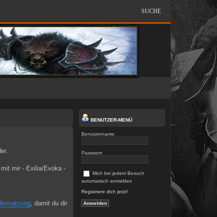
SUCHE
BENUTZER-MENÜ
Benutzername:
er.
Passwort:
mit mir - Exilia/Evoka -
Mich bei jedem Besuch
automatisch anmelden
Registriere dich jetzt!
densatzung
, damit du dir