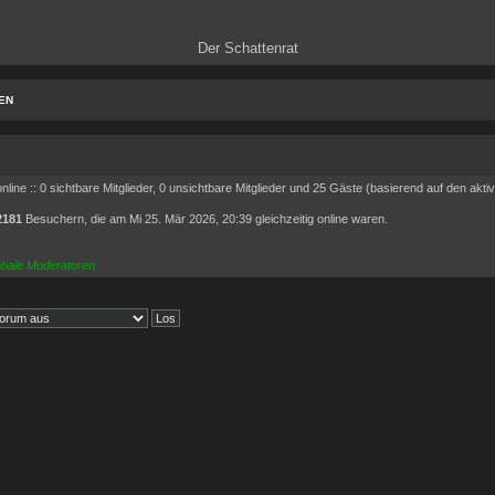
Der Schattenrat
EN
line :: 0 sichtbare Mitglieder, 0 unsichtbare Mitglieder und 25 Gäste (basierend auf den akti
2181
Besuchern, die am Mi 25. Mär 2026, 20:39 gleichzeitig online waren.
obale Moderatoren