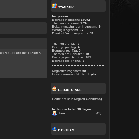
STATISTIK
Insgesamt
Beiträge insgesamt
14682
Themen insgesamt
1734
Bekanntmachungen insgesamt:
9
Wichtig insgesamt:
37
Dateianhänge insgesamt:
31
Themen pro Tag:
0
Beiträge pro Tag:
4
Benutzer pro Tag:
0
ven Besuchern der letzten 5
Themen pro Benutzer:
19
Beiträge pro Benutzer:
163
Beiträge pro Thema:
8
Mitglieder insgesamt
90
Unser neuestes Mitglied:
Lyria
GEBURTSTAGE
Heute hat kein Mitglied Geburtstag
In den nächsten 30 Tagen
Tara
(43)
DAS TEAM