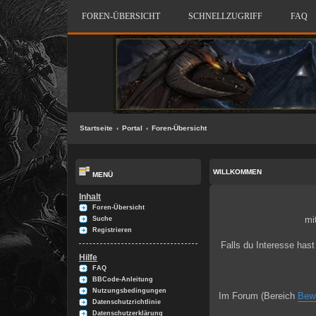
FOREN-ÜBERSICHT
SCHNELLZUGRIFF
FAQ
Startseite
Portal
Foren-Übersicht
WILLKOMMEN
MENÜ
Inhalt
Foren-Übersicht
mi
Suche
Registrieren
Falls du Interesse hast
Hilfe
FAQ
BBCode-Anleitung
Nutzungsbedingungen
Im Forum (Bereich
Bew
Datenschutzrichtlinie
Datenschutzerklärung