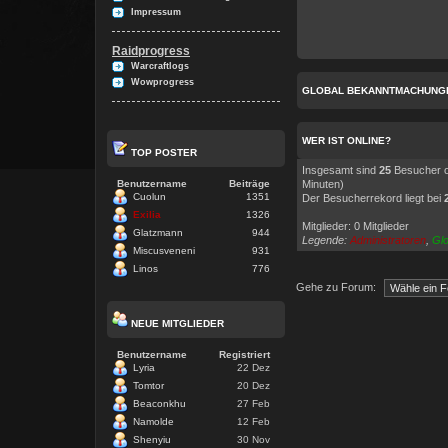
Impressum
Raidprogress
Warcraftlogs
Wowprogress
GLOBAL BEKANNTMACHUNG
WER IST ONLINE?
TOP POSTER
Insgesamt sind
25
Besucher on
Benutzername
Beiträge
Minuten)
Cuolun
1351
Der Besucherrekord liegt bei
Exilia
1326
Mitglieder: 0 Mitglieder
Glatzmann
944
Legende:
Administratoren
,
Gl
Miscusveneni
931
Linos
776
Gehe zu Forum:
NEUE MITGLIEDER
Benutzername
Registriert
Lyria
22 Dez
Tomtor
20 Dez
Beaconkhu
27 Feb
Namolde
12 Feb
Shenyiu
30 Nov